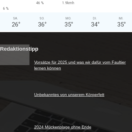
46 %
1.9kmh
6 %
SA.
SO.
MO.
DI.
MI.
26
°
36
°
35
°
34
°
35
°
Redaktionstipp
Vorsätze für 2025 und was wir dafür vom Faultier
lernen können
Unbekanntes von unserem Körperfett
2024 Mückenplage ohne Ende