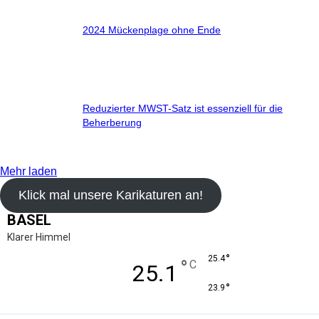
2024 Mückenplage ohne Ende
Reduzierter MWST-Satz ist essenziell für die
Beherberung
Mehr laden
Klick mal unsere Karikaturen an!
BASEL
Klarer Himmel
°
25.4
°
C
25.1
°
23.9