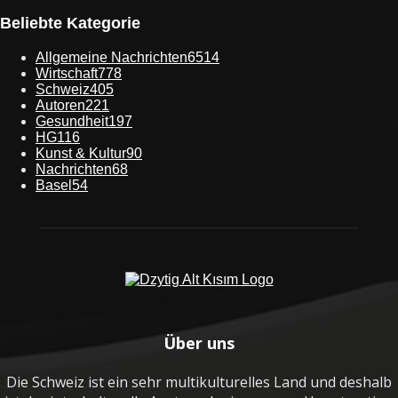
Beliebte Kategorie
Allgemeine Nachrichten
6514
Wirtschaft
778
Schweiz
405
Autoren
221
Gesundheit
197
HG
116
Kunst & Kultur
90
Nachrichten
68
Basel
54
Über uns
Die Schweiz ist ein sehr multikulturelles Land und deshalb