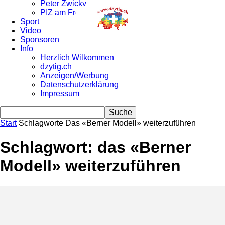
Peter Zwicky
PIZ am Freitag…
Sport
Video
Sponsoren
Info
Herzlich Wilkommen
dzytig.ch
Anzeigen/Werbung
Datenschutzerklärung
Impressum
Start
Schlagworte
Das «Berner Modell» weiterzuführen
Schlagwort: das «Berner
Modell» weiterzuführen