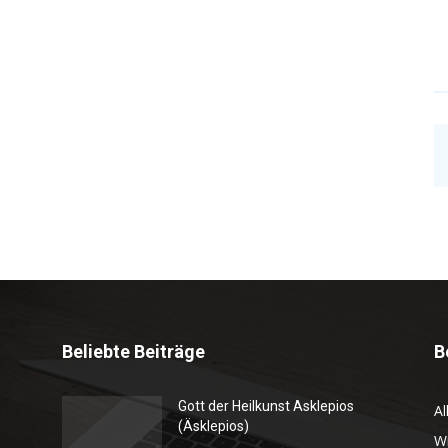
Beliebte Beiträge
B
Gott der Heilkunst Asklepios
Al
(Äsklepios)
Wi