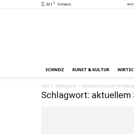
C
22.1
Anm
Schweiz
SCHWEIZ
KUNST & KULTUR
WIRTSC
Start
Schlagworte
Aktuellem Stand der Ermittlun
Schlagwort: aktuellem 