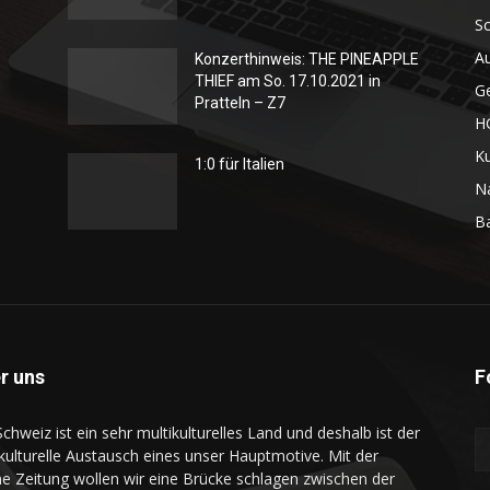
S
A
Konzerthinweis: THE PINEAPPLE
THIEF am So. 17.10.2021 in
G
Pratteln – Z7
H
Ku
1:0 für Italien
N
B
r uns
F
Schweiz ist ein sehr multikulturelles Land und deshalb ist der
rkulturelle Austausch eines unser Hauptmotive. Mit der
ne Zeitung wollen wir eine Brücke schlagen zwischen der