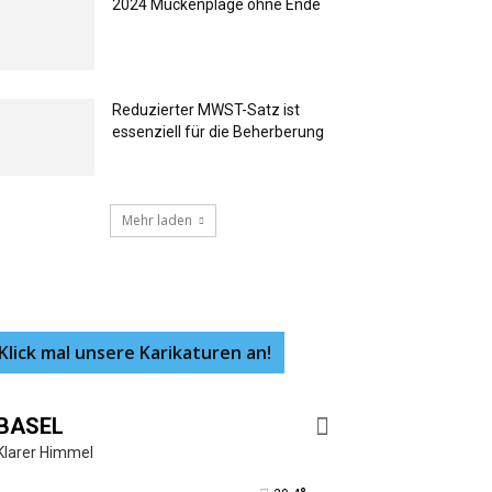
2024 Mückenplage ohne Ende
Reduzierter MWST-Satz ist
essenziell für die Beherberung
Mehr laden
Klick mal unsere Karikaturen an!
BASEL
Klarer Himmel