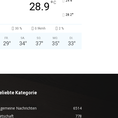
°
29.4
°
C
28.9
°
28.2
30 %
0.9kmh
2 %
FR.
SA.
SO.
MO.
DI.
29
°
34
°
37
°
35
°
33
°
eliebte Kategorie
lgemeine Nachrichten
6514
rtschaft
778