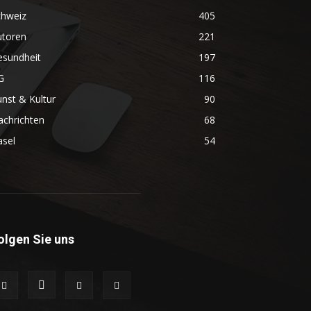
chweiz
405
utoren
221
esundheit
197
G
116
nst & Kultur
90
achrichten
68
asel
54
olgen Sie uns