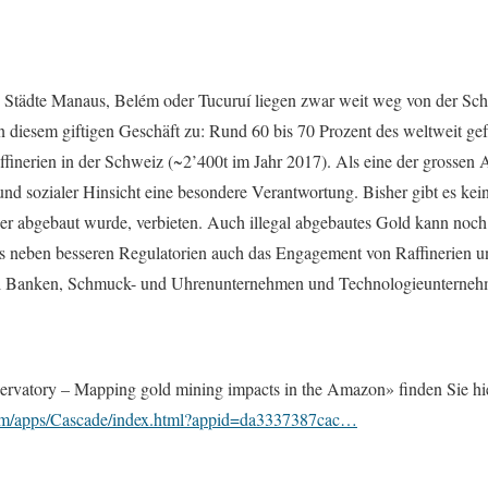
Städte Manaus, Belém oder Tucuruí liegen zwar weit weg von der Sc
n diesem giftigen Geschäft zu: Rund 60 bis 70 Prozent des weltweit gef
ffinerien in der Schweiz (~2’400t im Jahr 2017). Als eine der grosse
nd sozialer Hinsicht eine besondere Verantwortung. Bisher gibt es kein
er abgebaut wurde, verbieten. Auch illegal abgebautes Gold kann noch
es neben besseren Regulatorien auch das Engagement von Raffinerien 
el Banken, Schmuck- und Uhrenunternehmen und Technologieuntern
ervatory – Mapping gold mining impacts in the Amazon» finden Sie hi
.com/apps/Cascade/index.html?appid=da3337387cac…