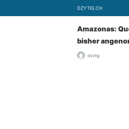
DZYTIG.CH
Amazonas: Que
bisher angen
dzytig