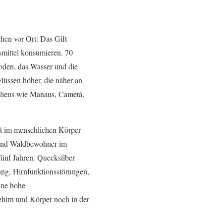
hen vor Ort: Das Gift
smittel konsumieren. 70
oden, das Wasser und die
lüssen höher, die näher an
iliens wie Manaus, Cametá,
ft im menschlichen Körper
e und Waldbewohner im
ünf Jahren. Quecksilber
ung, Hirnfunktionsstörungen,
ine hohe
ehirn und Körper noch in der