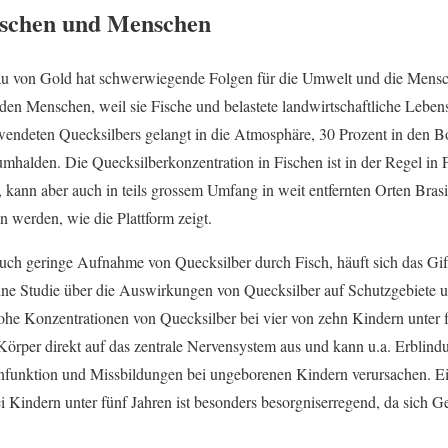
ischen und Menschen
bau von Gold hat schwerwiegende Folgen für die Umwelt und die Mensc
 den Menschen, weil sie Fische und belastete landwirtschaftliche Leben
endeten Quecksilbers gelangt in die Atmosphäre, 30 Prozent in den B
mhalden. Die Quecksilberkonzentration in Fischen ist in der Regel in F
 kann aber auch in teils grossem Umfang in weit entfernten Orten Bras
 werden, wie die Plattform zeigt.
uch geringe Aufnahme von Quecksilber durch Fisch, häuft sich das Gi
 eine Studie über die Auswirkungen von Quecksilber auf Schutzgebiet
he Konzentrationen von Quecksilber bei vier von zehn Kindern unter f
Körper direkt auf das zentrale Nervensystem aus und kann u.a. Erblind
nfunktion und Missbildungen bei ungeborenen Kindern verursachen. E
i Kindern unter fünf Jahren ist besonders besorgniserregend, da sich G