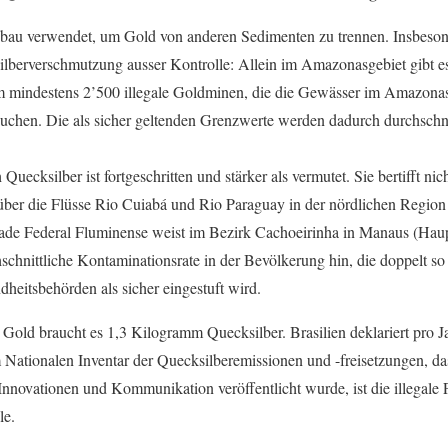
bau verwendet, um Gold von anderen Sedimenten zu trennen. Insbesond
ilberverschmutzung ausser Kontrolle: Allein im Amazonasgebiet gibt 
rm mindestens 2’500 illegale Goldminen, die die Gewässer im Amazonas
uchen. Die als sicher geltenden Grenzwerte werden dadurch durchschni
uecksilber ist fortgeschritten und stärker als vermutet. Sie bertifft n
 über die Flüsse Rio Cuiabá und Rio Paraguay in der nördlichen Region
dade Federal Fluminense weist im Bezirk Cachoeirinha in Manaus (Haup
chnittliche Kontaminationsrate in der Bevölkerung hin, die doppelt so 
dheitsbehörden als sicher eingestuft wird.
Gold braucht es 1,3 Kilogramm Quecksilber. Brasilien deklariert pro 
 Nationalen Inventar der Quecksilberemissionen und -freisetzungen, d
Innovationen und Kommunikation veröffentlicht wurde, ist die illegale
le.