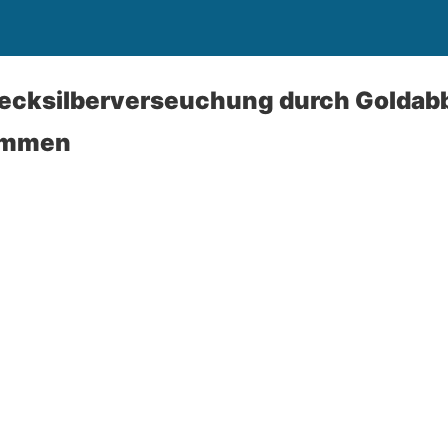
cksilberverseuchung durch Goldabb
ommen