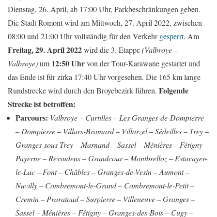
Dienstag, 26. April, ab 17:00 Uhr, Parkbeschränkungen geben.
Die Stadt Romont wird am Mittwoch, 27. April 2022, zwischen
08:00 und 21:00 Uhr vollständig für den Verkehr
gesperrt
. Am
Freitag, 29. April 2022
wird die 3. Etappe
(Valbroye –
12:50 Uhr
Valbroye)
um
von der Tour-Karawane gestartet und
das Ende ist für zirka 17:40 Uhr vorgesehen. Die 165 km lange
Folgende
Rundstrecke wird durch den Broyebezirk führen.
Strecke ist betroffen:
Parcours:
Valbroye – Curtilles – Les Granges-de-Dompierre
– Dompierre – Villars-Bramard – Villarzel – Sédeilles – Trey –
Granges-sous-Trey – Marnand – Sassel – Ménières – Fétigny –
Payerne – Ressudens – Grandcour – Montbrelloz – Estavayer-
le-Lac – Font – Châbles – Granges-de-Vesin – Aumont –
Nuvilly – Combremont-le-Grand – Combremont-le-Petit –
Cremin – Praratoud – Surpierre – Villeneuve – Granges –
Sassel – Ménières – Fétigny – Granges-des-Bois – Cugy –