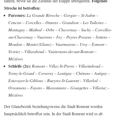
Folgende
fahren, bevor sie die Ziellinie der Etappe überqueren.
Strecke ist betroffen:
Parcours:
La Grande Béroche – Gorgier – St-Aubin –
Concise – Corcelles – Onnens – Grandson – Les Tuileries –
Montagny – Mathod – Orbe – Chavornay – Suchy – Corcelles-
sur-Chavornay – Vuarrens – Fey – Peyres-Possens – Sottens –
Moudon – Montet (Glane) – Vuarmarens – Ursy – Esmont –
Siviriez – Villaraboud – Vuisternens-devant-Romont –
Mézières
Schleife (2x):
Romont – Villaz-St-Pierre – Villarimboud –
Torny-le-Grand – Corserey – Lentigny – Chénens – Autigny –
Estavayer-le-Gibloux – Rueyres-St-Laurent – Villarlod –
Orsonnens – Fuyens – Massonnens – Grangettes – Villariaz –
Mézières
Der Glanebezirk beziehungsweise die Stadt Romont werden
hauptsächlich betroffen sein. In der Stadt Romont wird es ab