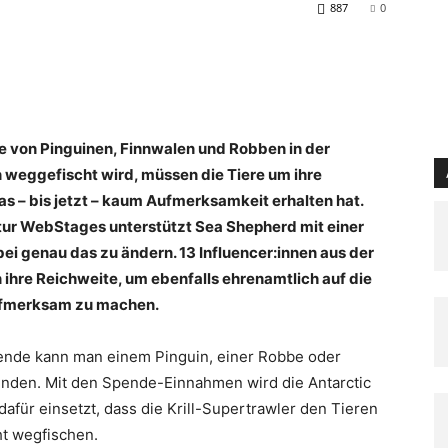
887
0
e von Pinguinen, Finnwalen und Robben in der
n weggefischt wird, müssen die Tiere um ihre
s – bis jetzt – kaum Aufmerksamkeit erhalten hat.
ur WebStages unterstützt Sea Shepherd mit einer
 genau das zu ändern. 13 Influencer:innen aus der
hre Reichweite, um ebenfalls ehrenamtlich auf die
fmerksam zu machen.
ende kann man einem Pinguin, einer Robbe oder
enden. Mit den Spende-Einnahmen wird die Antarctic
afür einsetzt, dass die Krill-Supertrawler den Tieren
ht wegfischen.