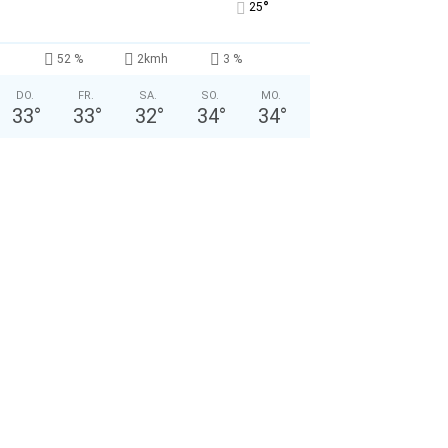
°
25
52 %
2kmh
3 %
DO.
FR.
SA.
SO.
MO.
33
°
33
°
32
°
34
°
34
°