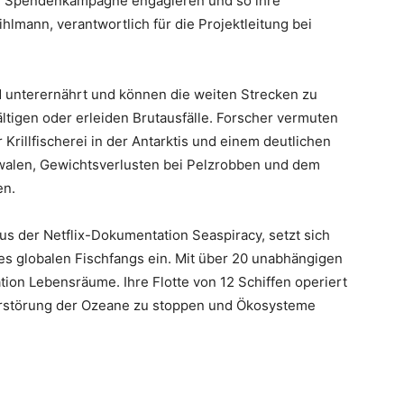
ie Spendenkampagne engagieren und so ihre
lmann, verantwortlich für die Projektleitung bei
d unterernährt und können die weiten Strecken zu
ältigen oder erleiden Brutausfälle. Forscher vermuten
illfischerei in der Antarktis und einem deutlichen
alen, Gewichtsverlusten bei Pelzrobben und dem
en.
s der Netflix-Dokumentation Seaspiracy, setzt sich
s globalen Fischfangs ein. Mit über 20 unabhängigen
ion Lebensräume. Ihre Flotte von 12 Schiffen operiert
 Zerstörung der Ozeane zu stoppen und Ökosysteme