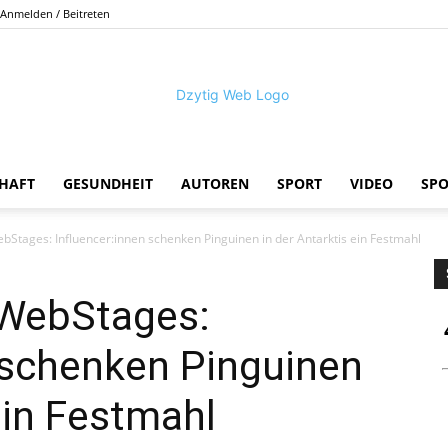
Anmelden / Beitreten
HAFT
GESUNDHEIT
AUTOREN
SPORT
VIDEO
SP
DZYTIG.CH
Stages: Influencer:innen schenken Pinguinen in der Antarktis ein Festmahl
 WebStages:
 schenken Pinguinen
ein Festmahl