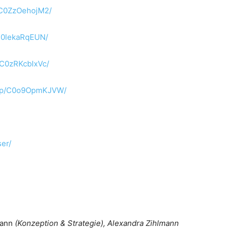
/C0ZzOehojM2/
C0lekaRqEUN/
/C0zRKcbIxVc/
m/p/C0o9OpmKJVW/
er/
mann
(Konzeption & Strategie), Alexandra Zihlmann