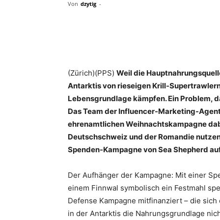
Von
dzytig
-
Share
(Zürich)(PPS)
Weil die Hauptnahrungsquell
Antarktis von rieseigen Krill-Supertrawler
Lebensgrundlage kämpfen. Ein Problem, da
Das Team der Influencer-Marketing-Agent
ehrenamtlichen Weihnachtskampagne dabei
Deutschschweiz und der Romandie nutzen i
Spenden-Kampagne von Sea Shepherd au
Der Aufhänger der Kampagne: Mit einer Sp
einem Finnwal symbolisch ein Festmahl sp
Defense Kampagne mitfinanziert – die sich d
in der Antarktis die Nahrungsgrundlage nic