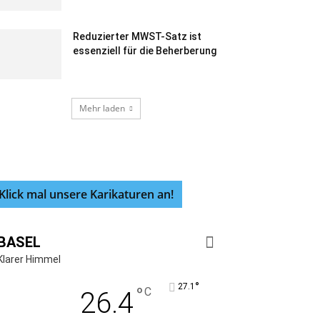
Reduzierter MWST-Satz ist
essenziell für die Beherberung
Mehr laden
Klick mal unsere Karikaturen an!
BASEL
Klarer Himmel
°
27.1
°
C
26.4