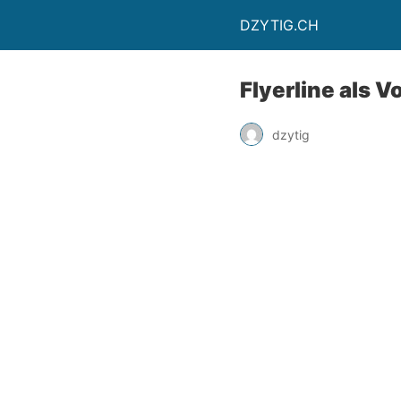
DZYTIG.CH
Flyerline als 
dzytig