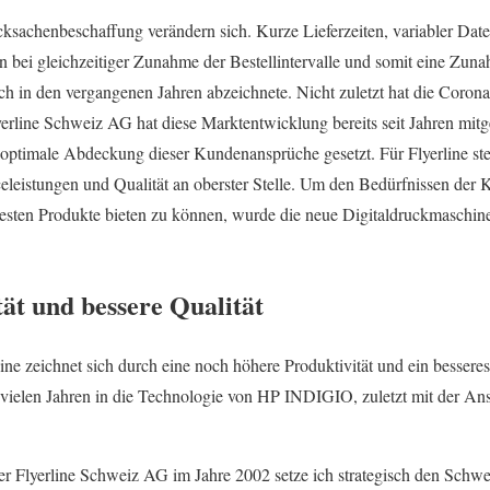
cksachenbeschaffung verändern sich. Kurze Lieferzeiten, variabler Dat
 bei gleichzeitiger Zunahme der Bestellintervalle und somit eine Zuna
ch in den vergangenen Jahren abzeichnete. Nicht zuletzt hat die Corona
yerline Schweiz AG hat diese Marktentwicklung bereits seit Jahren mit
e optimale Abdeckung dieser Kundenansprüche gesetzt. Für Flyerline st
eleistungen und Qualität an oberster Stelle. Um den Bedürfnissen der
besten Produkte bieten zu können, wurde die neue Digitaldruckmaschi
ät und bessere Qualität
e zeichnet sich durch eine noch höhere Produktivität und ein besseres
eit vielen Jahren in die Technologie von HP INDIGIO, zuletzt mit der A
r Flyerline Schweiz AG im Jahre 2002 setze ich strategisch den Schwer