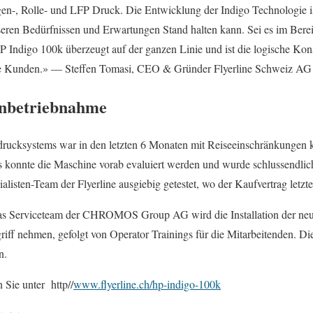
n-, Rolle- und LFP Druck. Die Entwicklung der Indigo Technologie ist
eren Bedürfnissen und Erwartungen Stand halten kann. Sei es im Berei
P Indigo 100k überzeugt auf der ganzen Linie und ist die logische Kon
ere Kunden.»­ — Steffen Tomasi, CEO & Gründer Flyerline Schweiz AG
 Inbetriebnahme
drucksystems war in den letzten 6 Monaten mit Reiseeinschränkungen ke
 konnte die Maschine vorab evaluiert werden und wurde schlussendli
alisten-Team der Flyerline ausgiebig getestet, wo der Kaufvertrag letz
s Serviceteam der CHROMOS Group AG wird die Installation der neu
f nehmen, gefolgt von Operator Trainings für die Mitarbeitenden. Di
n.
 Sie unter http//
www.flyerline.ch/hp-indigo-100k