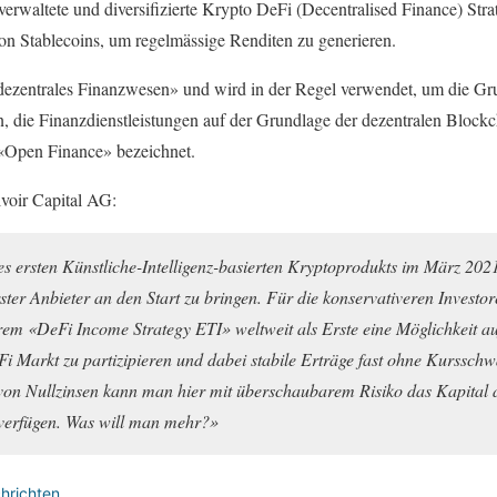
v verwaltete und diversifizierte Krypto DeFi (Decentralised Finance) Stra
von Stablecoins, um regelmässige Renditen zu generieren.
 «dezentrales Finanzwesen» und wird in der Regel verwendet, um die
 die Finanzdienstleistungen auf der Grundlage der dezentralen Blockc
«Open Finance» bezeichnet.
voir Capital AG:
 ersten Künstliche-Intelligenz-basierten Kryptoprodukts im März 2021 
rster Anbieter an den Start zu bringen. Für die konservativeren Invest
rem «DeFi Income Strategy ETI» weltweit als Erste eine Möglichkeit au
 Markt zu partizipieren und dabei stabile Erträge fast ohne Kurssch
n von Nullzinsen kann man hier mit überschaubarem Risiko das Kapital 
 verfügen. Was will man mehr?»
hrichten