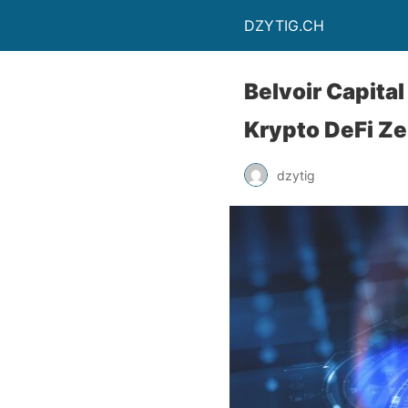
DZYTIG.CH
Belvoir Capita
Krypto DeFi Zer
dzytig