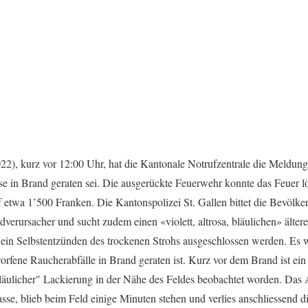
), kurz vor 12:00 Uhr, hat die Kantonale Notrufzentrale die Meldung 
sse in Brand geraten sei. Die ausgerückte Feuerwehr konnte das Feuer 
f etwa 1’500 Franken. Die Kantonspolizei St. Gallen bittet die Bevöl
dverursacher und sucht zudem einen «violett, altrosa, bläulichen» ält
 ein Selbstentzünden des trockenen Strohs ausgeschlossen werden. Es
rfene Raucherabfälle in Brand geraten ist. Kurz vor dem Brand ist ein
a, bläulicher" Lackierung in der Nähe des Feldes beobachtet worden. Das
asse, blieb beim Feld einige Minuten stehen und verlies anschliessend d