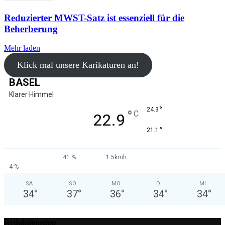
Reduzierter MWST-Satz ist essenziell für die
Beherberung
Mehr laden
Klick mal unsere Karikaturen an!
BASEL
Klarer Himmel
°
24.3
°
C
22.9
°
21.1
41 %
1.5kmh
4 %
SA.
SO.
MO.
DI.
MI.
34
°
37
°
36
°
34
°
34
°
Redaktionstipp