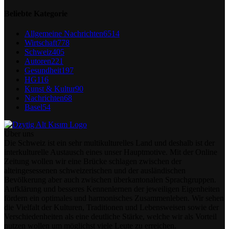
Beliebte Kategorie
Allgemeine Nachrichten
6514
Wirtschaft
778
Schweiz
405
Autoren
221
Gesundheit
197
HG
116
Kunst & Kultur
90
Nachrichten
68
Basel
54
Über uns
Die Schweiz ist ein sehr multikulturelles Land und deshalb ist der
interkulturelle Austausch eines unser Hauptmotive. Mit der Online
Zeitung wollen wir eine Brücke schlagen zwischen der
alteingesessenen schweizerischen und der ausländischen
Bevölkerung aber auch zwischen überkantonalen Sprachgruppen.
Aufklärung und besseres Kennenlernen der jeweiligen Eigenheiten
fördern ein optimales und harmonisches Zusammenleben. Wir sehen
die Vielfalt der Kulturen, Traditionen und Lebensweisen sowie der
Verschiedenheiten als eine deutliche Stärke, welche wir als Vorteil
nutzen wollen um möglichst viele Leute zu erreichen.